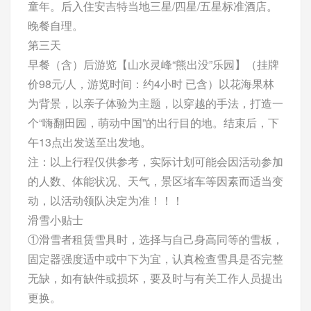
童年。后入住安吉特当地三星/四星/五星标准酒店。
晚餐自理。
第三天
早餐（含）后游览【山水灵峰“熊出没”乐园】（挂牌
价98元/人，游览时间：约4小时 已含）以花海果林
为背景，以亲子体验为主题，以穿越的手法，打造一
个“嗨翻田园，萌动中国”的出行目的地。结束后，下
午13点出发送至出发地。
注：以上行程仅供参考，实际计划可能会因活动参加
的人数、体能状况、天气，景区堵车等因素而适当变
动，以活动领队决定为准！！！
滑雪小贴士
①滑雪者租赁雪具时，选择与自己身高同等的雪板，
固定器强度适中或中下为宜，认真检查雪具是否完整
无缺，如有缺件或损坏，要及时与有关工作人员提出
更换。