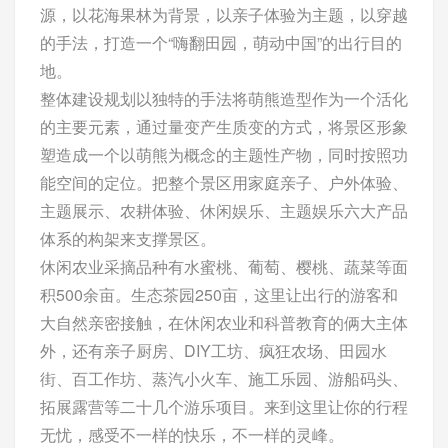
源，以花海果林为背景，以亲子体验为主题，以穿越
的手法，打造一个“嗨翻田园，萌动中国”的出行目的
地。
整体建设规划以独特的手法将萌熊造型作为一个活化
的主要元素，通过量变产生质变的方式，将景区形象
塑造成一个以萌熊为概念的主题性产物，同时按照功
能空间的定位。把整个景区用家庭亲子、户外体验、
主题展示、农耕体验、休闲娱乐、主题娱乐六大产品
体系的构架来支撑景区。
休闲农业采摘品种有水蜜桃、葡萄、樱桃、蔬菜等面
积500余亩。生态茶园250亩，这里让出行的游客和
大自然亲密接触，在休闲农业和科普教育的俩大主体
外，还有亲子厨房、DIY工坊、疯狂农场、田园水
街、百工作坊、蒸汽小火车、施工乐园、游船码头、
拓展露营等二十几个游乐项目。来到这里让你的行程
无忧，感受不一样的快乐，不一样的灵峰。