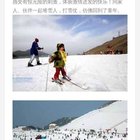
感受有惊无险的刺激，体验激情迸发的快乐！同家
人、伙伴一起堆雪人，打雪仗，仿佛回到了童年。