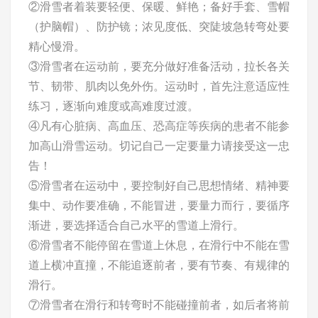
②滑雪者着装要轻便、保暖、鲜艳；备好手套、雪帽
（护脑帽）、防护镜；浓见度低、突陡坡急转弯处要
精心慢滑。
③滑雪者在运动前，要充分做好准备活动，拉长各关
节、韧带、肌肉以免外伤。运动时，首先注意适应性
练习，逐渐向难度或高难度过渡。
④凡有心脏病、高血压、恐高症等疾病的患者不能参
加高山滑雪运动。切记自己一定要量力请接受这一忠
告！
⑤滑雪者在运动中，要控制好自己思想情绪、精神要
集中、动作要准确，不能冒进，要量力而行，要循序
渐进，要选择适合自己水平的雪道上滑行。
⑥滑雪者不能停留在雪道上休息，在滑行中不能在雪
道上横冲直撞，不能追逐前者，要有节奏、有规律的
滑行。
⑦滑雪者在滑行和转弯时不能碰撞前者，如后者将前