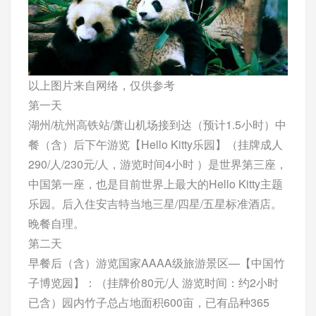
以上图片来自网络，仅供参考
第一天
湖州/杭州高铁站/萧山机场接到达（预计1.5小时）中
餐（含）后下午游览【Hello Kitty乐园】（挂牌成人
290/人/230元/人，游览时间4小时 ）是世界第三座，
中国第一座，也是目前世界上最大的Hello Kitty主题
乐园。后入住安吉特当地三星/四星/五星标准酒店。
晚餐自理。
第二天
早餐后（含）游览国家AAAA级旅游景区—【中国竹
子博览园】：（挂牌价80元/人 游览时间：约2小时
已含）园内竹子总占地面积600亩，已有品种365