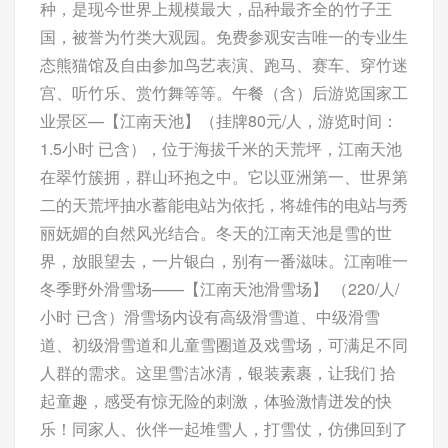
种，是现今世界上规模最大，品种最齐全的竹子王
国，被誉为竹类大观园。免费参观安吉唯一的专业生
态熊猫馆及自由参加鸟艺表演、跑马、赛车、穿竹迷
宫、听竹乐、赏竹舞等等。午餐（含）后游览国家工
业景区—【江南天池】（挂牌80元/人，游览时间：
1.5小时 已含），位于海拔千米的天荒坪，江南天池
在翠竹簇拥，群山环抱之中。它以亚洲第一、世界第
二的天荒坪抽水蓄能电站为依托，将雄伟的电站与秀
丽妩媚的自然风光结合。冬天的江南天池是雪的世
界，放眼望去，一片银白，别有一番滋味。江南唯一
冬季野外滑雪场——【江南天池滑雪场】 （220/人/
小时 已含）滑雪场内设有高级滑雪道、中级滑雪
道、初级滑雪道和儿童雪圈道及戏雪场，可满足不同
人群的需求。这里雪洁冰清，银装素裹，让我们 拾
起童趣，感受有惊无险的刺激，体验激情迸发的快
乐！同家人、伙伴一起堆雪人，打雪仗，仿佛回到了