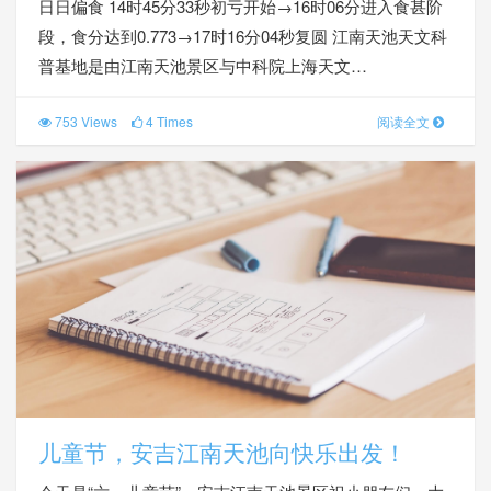
日日偏食 14时45分33秒初亏开始→16时06分进入食甚阶
段，食分达到0.773→17时16分04秒复圆 江南天池天文科
普基地是由江南天池景区与中科院上海天文…
753 Views
4 Times
阅读全文
儿童节，安吉江南天池向快乐出发！