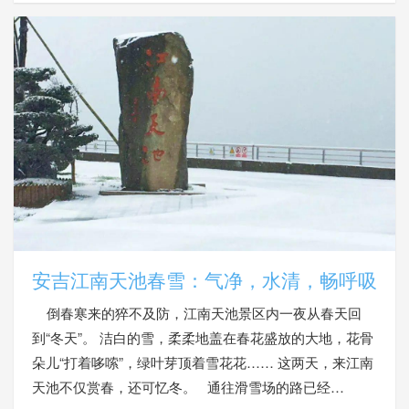
安吉江南天池春雪：气净，水清，畅呼吸
倒春寒来的猝不及防，江南天池景区内一夜从春天回
到“冬天”。 洁白的雪，柔柔地盖在春花盛放的大地，花骨
朵儿“打着哆嗦”，绿叶芽顶着雪花花…… 这两天，来江南
天池不仅赏春，还可忆冬。 通往滑雪场的路已经…