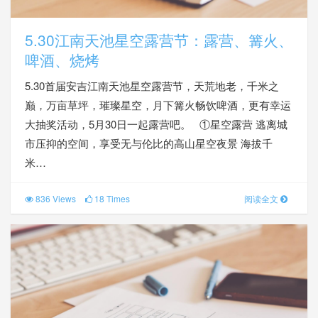
5.30江南天池星空露营节：露营、篝火、
啤酒、烧烤
5.30首届安吉江南天池星空露营节，天荒地老，千米之
巅，万亩草坪，璀璨星空，月下篝火畅饮啤酒，更有幸运
大抽奖活动，5月30日一起露营吧。 ①星空露营 逃离城
市压抑的空间，享受无与伦比的高山星空夜景 海拔千
米…
836 Views
18 Times
阅读全文