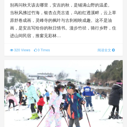
别再问秋天该去哪里，安吉的秋，是铺满山野的温柔。
当秋风拂过竹海，银杏点亮古道，乌桕红透溪畔，云上草
原舒卷成画，灵峰寺的枫叶与古刹相映成趣。这不是油
画，是安吉写给你的秋日情书。漫步竹径，骑行乡野，住
进山间民宿，推窗见彩林…
320 Views
0 Times
阅读全文