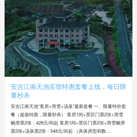
安吉江南天池宾馆特惠套餐上线，每日限
量秒杀
安吉江南天池“客房+滑雪+汤泉”最新套餐 一、限量特价套
餐（超值特惠，限量秒杀） 客房1间+景区门票2张+滑雪
畅滑票2张：428元/间起 客房1间+景区门票2张+滑雪畅滑
票2张+汤泉票2张：548元/间起 （具体房型和数…