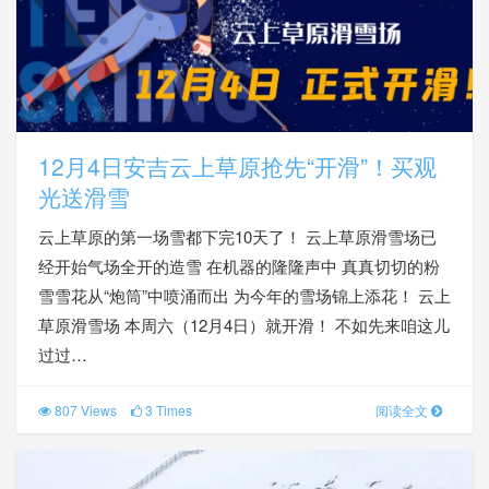
12月4日安吉云上草原抢先“开滑”！买观
光送滑雪
云上草原的第一场雪都下完10天了！ 云上草原滑雪场已
经开始气场全开的造雪 在机器的隆隆声中 真真切切的粉
雪雪花从“炮筒”中喷涌而出 为今年的雪场锦上添花！ 云上
草原滑雪场 本周六（12月4日）就开滑！ 不如先来咱这儿
过过…
807 Views
3 Times
阅读全文