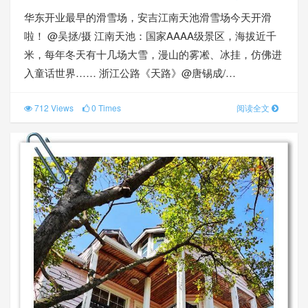
华东开业最早的滑雪场，安吉江南天池滑雪场今天开滑
啦！ @吴拯/摄 江南天池：国家AAAA级景区，海拔近千
米，每年冬天有十几场大雪，漫山的雾凇、冰挂，仿佛进
入童话世界…… 浙江公路《天路》@唐锡成/…
712 Views
0 Times
阅读全文