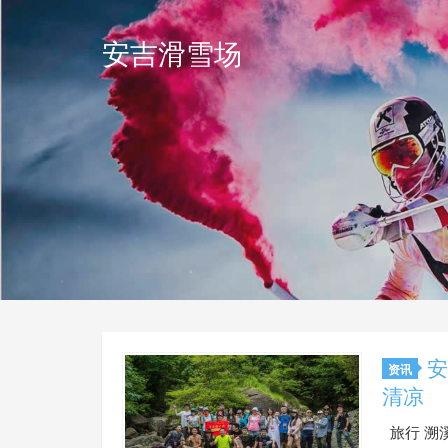
安吉滑雪场
安
资讯
清凉
旅行 溯