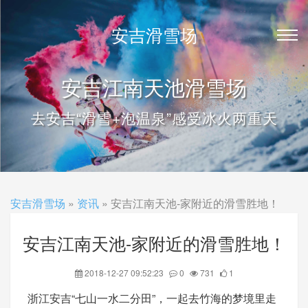
安吉滑雪场
安吉江南天池滑雪场
去安吉“滑雪+泡温泉”感受冰火两重天
安吉滑雪场
»
资讯
» 安吉江南天池-家附近的滑雪胜地！
安吉江南天池-家附近的滑雪胜地！
2018-12-27 09:52:23
0
731
1
浙江安吉“七山一水二分田”，一起去竹海的梦境里走