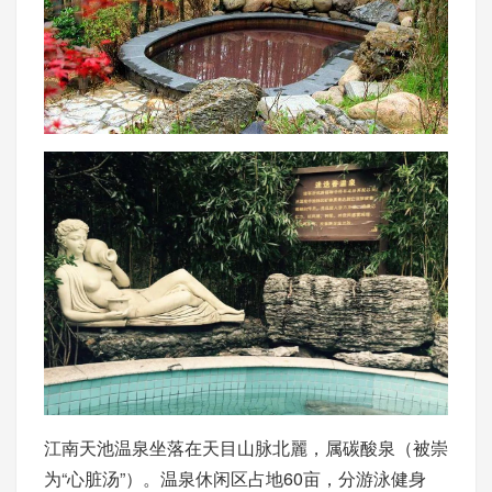
江南天池温泉坐落在天目山脉北麗，属碳酸泉（被崇
为“心脏汤”）。温泉休闲区占地60亩，分游泳健身