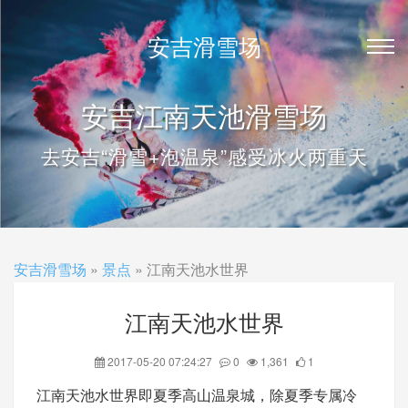
安吉滑雪场
安吉江南天池滑雪场
去安吉“滑雪+泡温泉”感受冰火两重天
安吉滑雪场
»
景点
» 江南天池水世界
江南天池水世界
2017-05-20 07:24:27
0
1,361
1
江南天池水世界即夏季高山温泉城，除夏季专属冷