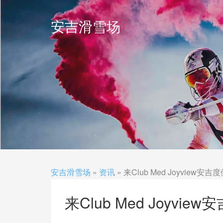
安吉滑雪场
安吉滑雪场
»
资讯
» 来Club Med Joyvie
来Club Med Joyv