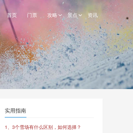
首页
门票
攻略
景点
资讯
实用指南
1、3个雪场有什么区别，如何选择？