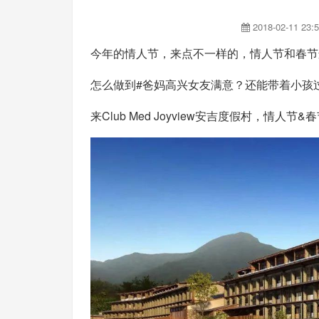
2018-02-11 23:
今年的情人节，来点不一样的，情人节和春节连
怎么做到#爸妈高兴女友满意？还能带着小孩
来Club Med Joyview安吉度假村，情人