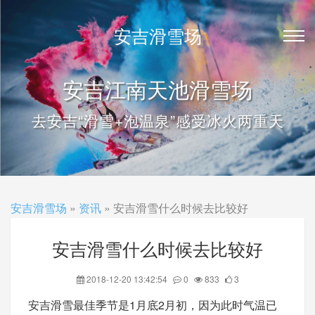
安吉滑雪场
安吉江南天池滑雪场
去安吉“滑雪+泡温泉”感受冰火两重天
安吉滑雪场
»
资讯
» 安吉滑雪什么时候去比较好
安吉滑雪什么时候去比较好
2018-12-20 13:42:54
0
833
3
安吉滑雪最佳季节是1月底2月初，因为此时气温已