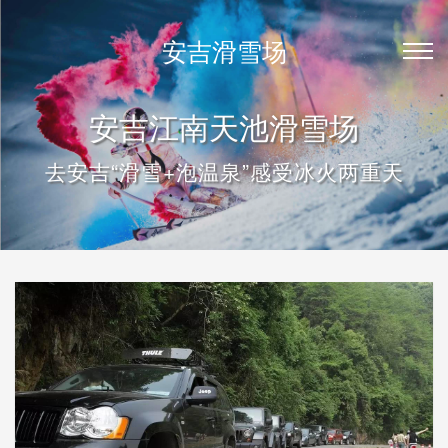
安吉滑雪场
安吉江南天池滑雪场
去安吉“滑雪+泡温泉”感受冰火两重天