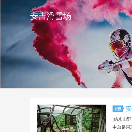
安吉滑雪场
安
资讯
|信步山
中总是闪