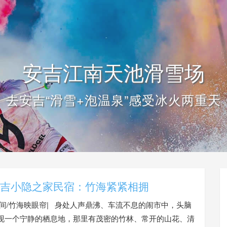
安吉江南天池滑雪场
去安吉“滑雪+泡温泉”感受冰火两重天
吉小隐之家民宿：竹海紧紧相拥
野间/竹海映眼帘| 身处人声鼎沸、车流不息的闹市中，头脑
现一个宁静的栖息地，那里有茂密的竹林、常开的山花、清