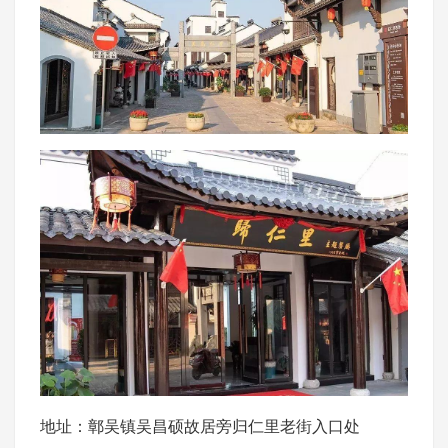
地址：鄣吴镇吴昌硕故居旁归仁里老街入口处