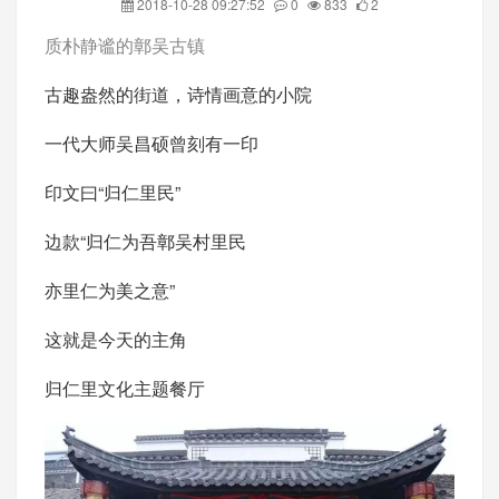
2018-10-28 09:27:52
0
833
2
质朴静谧的鄣吴古镇
古趣盎然的街道，诗情画意的小院
一代大师吴昌硕曾刻有一印
印文曰“归仁里民”
边款“归仁为吾鄣吴村里民
亦里仁为美之意”
这就是今天的主角
归仁里文化主题餐厅