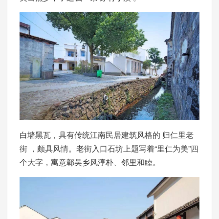
白墙黑瓦，具有传统江南民居建筑风格的 归仁里老
街 ，颇具风情。老街入口石坊上题写着“里仁为美”四
个大字，寓意鄣吴乡风淳朴、邻里和睦。