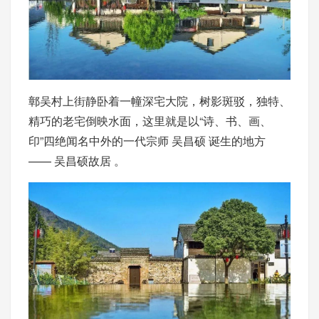
鄣吴村上街静卧着一幢深宅大院，树影斑驳，独特、
精巧的老宅倒映水面，这里就是以“诗、书、画、
印”四绝闻名中外的一代宗师 吴昌硕 诞生的地方
—— 吴昌硕故居 。