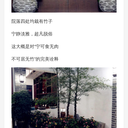
院落四处均栽有竹子
宁静淡雅，超凡脱俗
这大概是对“宁可食无肉
不可居无竹”的完美诠释