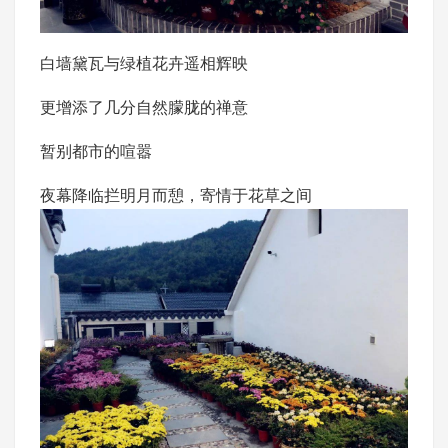
白墙黛瓦与绿植花卉遥相辉映
更增添了几分自然朦胧的禅意
暂别都市的喧嚣
夜幕降临拦明月而憩，寄情于花草之间