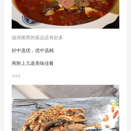
值得推荐的菜品还有好多
好中选优，优中选精
再附上几道美味佳肴
☟☟☟