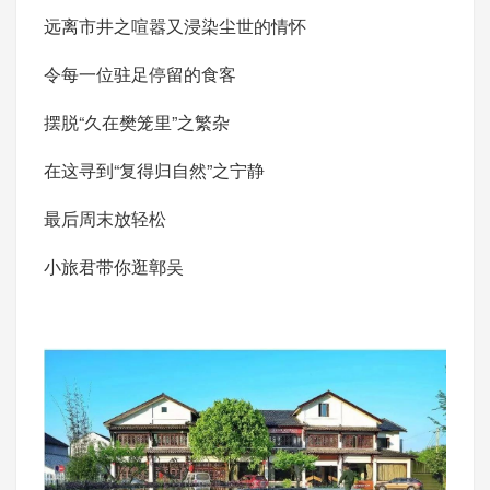
远离市井之喧嚣又浸染尘世的情怀
令每一位驻足停留的食客
摆脱“久在樊笼里”之繁杂
在这寻到“复得归自然”之宁静
最后周末放轻松
小旅君带你逛鄣吴