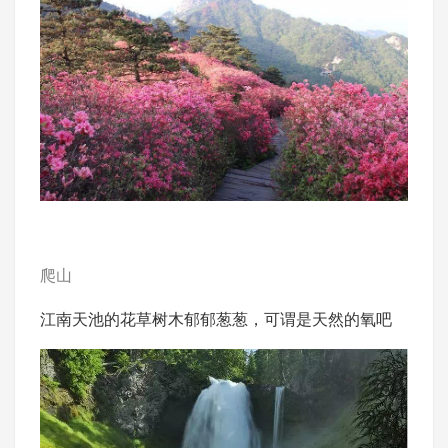
爬山
江南天池的花草树木郁郁葱葱，可谓是天然的氧吧