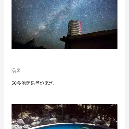
汤泉
50多池药泉等你来泡