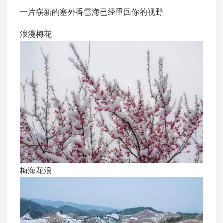
一片崭新的塞外香雪海已经重回你的视野
浪漫梅花
梅海花浪