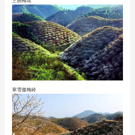
三拥梅花
寒雪傲梅岭