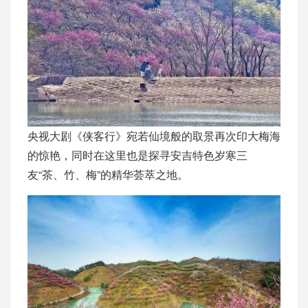
央视大剧《侠客行》宛若仙境般的取景再次印大梅海
的惊艳，同时在这里也是探寻安吉特色岁寒三
友“茶、竹、梅”的精华荟萃之地。