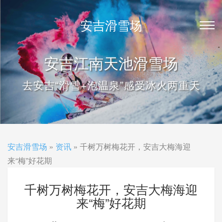
安吉滑雪场
安吉江南天池滑雪场
去安吉“滑雪+泡温泉”感受冰火两重天
安吉滑雪场
»
资讯
» 千树万树梅花开，安吉大梅海迎
来“梅”好花期
千树万树梅花开，安吉大梅海迎
来“梅”好花期