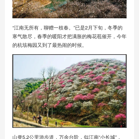
“江南无所有，聊赠一枝春。”已是2月下旬，冬季的
寒气散尽，春季的暖阳才把满胀的梅花苞催开，今年
的杭垓梅园又到了最热闹的时候。
山脊5.2公里游步道，万余台阶，似江南“小长城”，